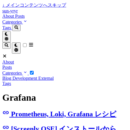
↓
メインコンテンツへスキップ
sun-yryr
About
Posts
Categories
Tags
About
Posts
Categories
Blog
Development
External
Tags
Grafana
link
Prometheus, Loki, Grafana レシピ
link
[Screenly OSE] インストールから