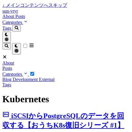
↓
メインコンテンツへスキップ
sun-yryr
About
Posts
Categories
Tags
About
Posts
Categories
Blog
Development
External
Tags
Kubernetes
markdown
iSCSIからPostgreSQLのデータを回
収する【おうちK8s復旧シリーズ #1】