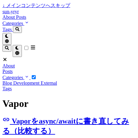
↓
メインコンテンツへスキップ
sun-yryr
About
Posts
Categories
Tags
About
Posts
Categories
Blog
Development
External
Tags
Vapor
link
Vaporをasync/awaitに書き直してみ
る（比較する）